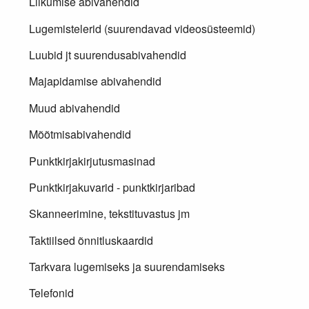
Liikumise abivahendid
Lugemistelerid (suurendavad videosüsteemid)
Luubid jt suurendusabivahendid
Majapidamise abivahendid
Muud abivahendid
Mõõtmisabivahendid
Punktkirjakirjutusmasinad
Punktkirjakuvarid - punktkirjaribad
Skanneerimine, tekstituvastus jm
Taktiilsed õnnitluskaardid
Tarkvara lugemiseks ja suurendamiseks
Telefonid