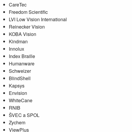
CareTec
Freedom Scientific
LVI Low Vision International
Reinecker Vision
KOBA Vision
Kindman
Innolux
Index Braille
Humanware
Schweizer
BlindShell
Kapsys
Envision
WhiteCane
RNIB
ŠVEC a SPOL
Zychem
ViewPlus