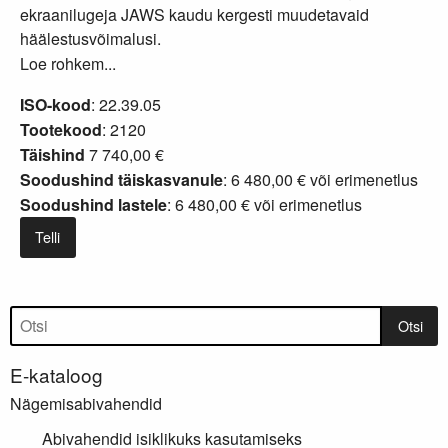
ekraanilugeja JAWS kaudu kergesti muudetavaid
häälestusvõimalusi.
Loe rohkem...
ISO-kood
: 22.39.05
Tootekood
: 2120
Täishind
7 740,00 €
Soodushind täiskasvanule
: 6 480,00 € või
erimenetlus
Soodushind lastele
: 6 480,00 € või
erimenetlus
Telli
Tootepuu
Otsi
E-kataloog
Nägemisabivahendid
Abivahendid isiklikuks kasutamiseks