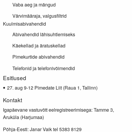
Vaba aeg ja mängud
Värvimääraja, valgusfiltrid
Kuulmisabivahendid
Abivahendid lähisuhtlemiseks
Käekellad ja äratuskellad
Pimekurtide abivahendid
Telefonid ja telefonivõimendid
Lisainfo
Esitlused
aug 9-12 Pimedate Liit (Raua 1, Tallinn)
Kontakt
Igapäevane vastuvõtt eelregistreerimisega: Tamme 3,
Aruküla (Harjumaa)
Põhja-Eesti: Janar Vaik tel 5383 8129