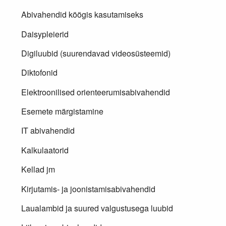
Abivahendid köögis kasutamiseks
Daisypleierid
Digiluubid (suurendavad videosüsteemid)
Diktofonid
Elektroonilised orienteerumisabivahendid
Esemete märgistamine
IT abivahendid
Kalkulaatorid
Kellad jm
Kirjutamis- ja joonistamisabivahendid
Laualambid ja suured valgustusega luubid