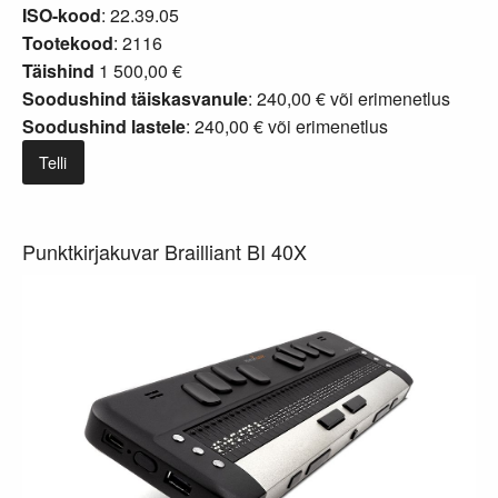
ISO-kood
: 22.39.05
Tootekood
: 2116
Täishind
1 500,00 €
Soodushind täiskasvanule
: 240,00 € või
erimenetlus
Soodushind lastele
: 240,00 € või
erimenetlus
Telli
Punktkirjakuvar Brailliant BI 40X