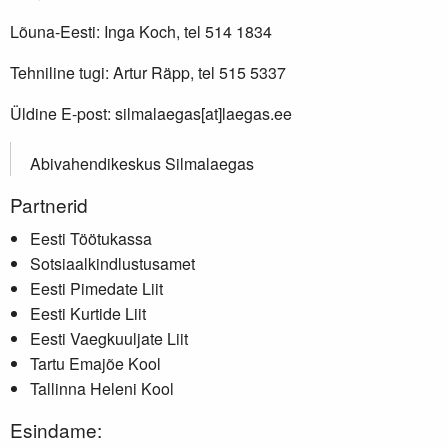
Lõuna-Eesti: Inga Koch, tel 514 1834
Tehniline tugi: Artur Räpp, tel 515 5337
Üldine E-post: silmalaegas[at]laegas.ee
Abivahendikeskus Silmalaegas
Partnerid
Eesti Töötukassa
Sotsiaalkindlustusamet
Eesti Pimedate Liit
Eesti Kurtide Liit
Eesti Vaegkuuljate Liit
Tartu Emajõe Kool
Tallinna Heleni Kool
Esindame: