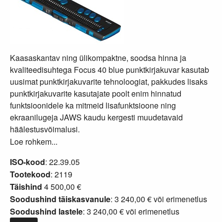
Kaasaskantav ning ülikompaktne, soodsa hinna ja
kvaliteedisuhtega Focus 40 blue punktkirjakuvar kasutab
uusimat punktkirjakuvarite tehnoloogiat, pakkudes lisaks
punktkirjakuvarite kasutajate poolt enim hinnatud
funktsioonidele ka mitmeid lisafunktsioone ning
ekraanilugeja JAWS kaudu kergesti muudetavaid
häälestusvõimalusi.
Loe rohkem...
ISO-kood
: 22.39.05
Tootekood
: 2119
Täishind
4 500,00 €
Soodushind täiskasvanule
: 3 240,00 € või
erimenetlus
Soodushind lastele
: 3 240,00 € või
erimenetlus