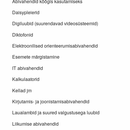
Abivahendid köögis kasutamiseks
Daisypleierid
Digiluubid (suurendavad videosüsteemid)
Diktofonid
Elektroonilised orienteerumisabivahendid
Esemete märgistamine
IT abivahendid
Kalkulaatorid
Kellad jm
Kirjutamis- ja joonistamisabivahendid
Laualambid ja suured valgustusega luubid
Liikumise abivahendid