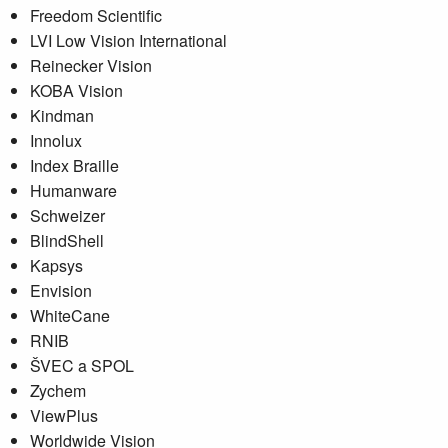
Freedom Scientific
LVI Low Vision International
Reinecker Vision
KOBA Vision
Kindman
Innolux
Index Braille
Humanware
Schweizer
BlindShell
Kapsys
Envision
WhiteCane
RNIB
ŠVEC a SPOL
Zychem
ViewPlus
Worldwide Vision