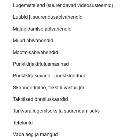
Lugemistelerid (suurendavad videosüsteemid)
Luubid jt suurendusabivahendid
Majapidamise abivahendid
Muud abivahendid
Mõõtmisabivahendid
Punktkirjakirjutusmasinad
Punktkirjakuvarid - punktkirjaribad
Skanneerimine, tekstituvastus jm
Taktiilsed õnnitluskaardid
Tarkvara lugemiseks ja suurendamiseks
Telefonid
Vaba aeg ja mängud