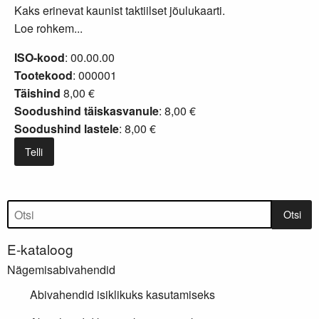
Kaks erinevat kaunist taktiilset jõulukaarti.
Loe rohkem...
ISO-kood
: 00.00.00
Tootekood
: 000001
Täishind
8,00 €
Soodushind täiskasvanule
: 8,00 €
Soodushind lastele
: 8,00 €
Telli
Tootepuu
Otsi
E-kataloog
Nägemisabivahendid
Abivahendid isiklikuks kasutamiseks