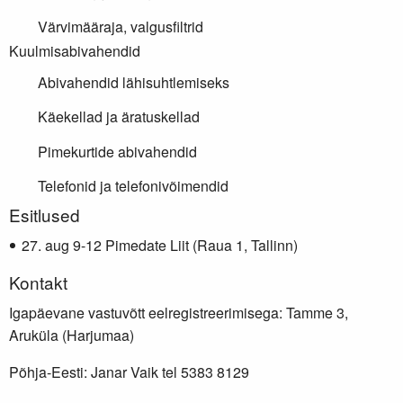
Värvimääraja, valgusfiltrid
Kuulmisabivahendid
Abivahendid lähisuhtlemiseks
Käekellad ja äratuskellad
Pimekurtide abivahendid
Telefonid ja telefonivõimendid
Lisainfo
Esitlused
aug 9-12 Pimedate Liit (Raua 1, Tallinn)
Kontakt
Igapäevane vastuvõtt eelregistreerimisega: Tamme 3,
Aruküla (Harjumaa)
Põhja-Eesti: Janar Vaik tel 5383 8129