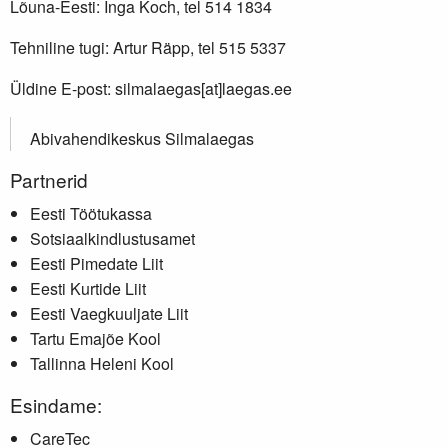
Lõuna-Eesti: Inga Koch, tel 514 1834
Tehniline tugi: Artur Räpp, tel 515 5337
Üldine E-post: silmalaegas[at]laegas.ee
Abivahendikeskus Silmalaegas
Partnerid
Eesti Töötukassa
Sotsiaalkindlustusamet
Eesti Pimedate Liit
Eesti Kurtide Liit
Eesti Vaegkuuljate Liit
Tartu Emajõe Kool
Tallinna Heleni Kool
Esindame:
CareTec