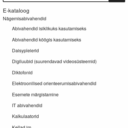
E-kataloog
Nägemisabivahendid
Abivahendid isiklikuks kasutamiseks
Abivahendid köögis kasutamiseks
Daisypleierid
Digiluubid (suurendavad videosüsteemid)
Diktofonid
Elektroonilised orienteerumisabivahendid
Esemete märgistamine
IT abivahendid
Kalkulaatorid
Kellad jm