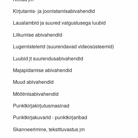
Kirjutamis- ja joonistamisabivahendid
Laualambid ja suured valgustusega luubid
Liikumise abivahendid
Lugemistelerid (suurendavad videosüsteemid)
Luubid jt suurendusabivahendid
Majapidamise abivahendid
Muud abivahendid
Mõõtmisabivahendid
Punktkirjakirjutusmasinad
Punktkirjakuvarid - punktkirjaribad
Skanneerimine, tekstituvastus jm