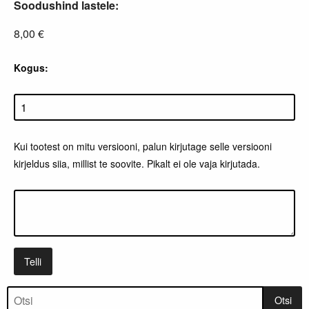
Soodushind lastele:
8,00 €
Kogus:
Kui tootest on mitu versiooni, palun kirjutage selle versiooni
kirjeldus siia, millist te soovite. Pikalt ei ole vaja kirjutada.
Telli
Tootepuu
Otsi