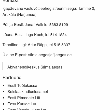
Igapäevane vastuvõtt eelregistreerimisega: Tamme 3,
Aruküla (Harjumaa)
Põhja-Eesti: Janar Vaik tel 5383 8129
Lõuna-Eesti: Inga Koch, tel 514 1834
Tehniline tugi: Artur Räpp, tel 515 5337
Üldine E-post: silmalaegas[at]laegas.ee
Abivahendikeskus Silmalaegas
Partnerid
Eesti Töötukassa
Sotsiaalkindlustusamet
Eesti Pimedate Liit
Eesti Kurtide Liit
Eesti Vaegkuuljate Liit