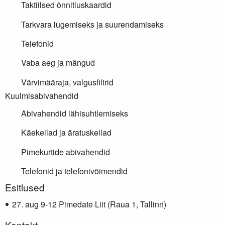
Taktiilsed õnnitluskaardid
Tarkvara lugemiseks ja suurendamiseks
Telefonid
Vaba aeg ja mängud
Värvimääraja, valgusfiltrid
Kuulmisabivahendid
Abivahendid lähisuhtlemiseks
Käekellad ja äratuskellad
Pimekurtide abivahendid
Telefonid ja telefonivõimendid
Lisainfo
Esitlused
aug 9-12 Pimedate Liit (Raua 1, Tallinn)
Kontakt