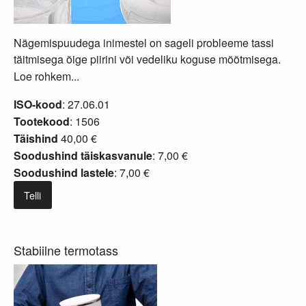
Nägemispuudega inimestel on sageli probleeme tassi
täitmisega õige piirini või vedeliku koguse mõõtmisega.
Loe rohkem...
ISO-kood
: 27.06.01
Tootekood
: 1506
Täishind
40,00 €
Soodushind täiskasvanule
: 7,00 €
Soodushind lastele
: 7,00 €
Telli
Stabiilne termotass