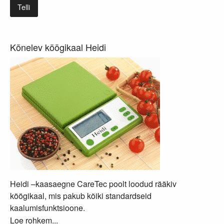
Telli
Kõnelev köögikaal Heidi
Heidi –kaasaegne CareTec poolt loodud rääkiv
köögikaal, mis pakub kõiki standardseid
kaalumisfunktsioone.
Loe rohkem...