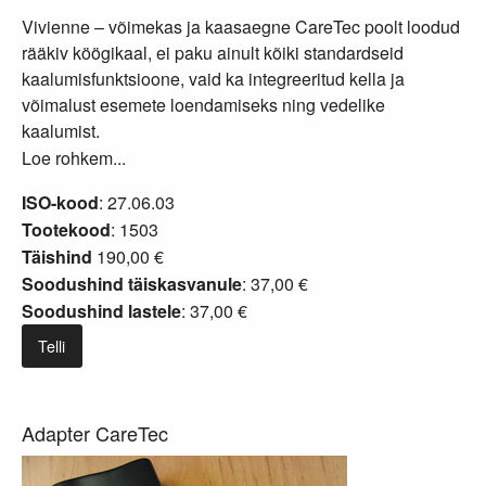
Vivienne – võimekas ja kaasaegne CareTec poolt loodud
rääkiv köögikaal, ei paku ainult kõiki standardseid
kaalumisfunktsioone, vaid ka integreeritud kella ja
võimalust esemete loendamiseks ning vedelike
kaalumist.
Loe rohkem...
ISO-kood
: 27.06.03
Tootekood
: 1503
Täishind
190,00 €
Soodushind täiskasvanule
: 37,00 €
Soodushind lastele
: 37,00 €
Telli
Adapter CareTec