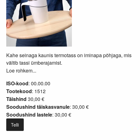
Kahe seinaga kaunis termotass on iminapa põhjaga, mis
vältib tassi ümberajamist.
Loe rohkem...
ISO-kood
: 00.00.00
Tootekood
: 1512
Täishind
30,00 €
Soodushind täiskasvanule
: 30,00 €
Soodushind lastele
: 30,00 €
Telli