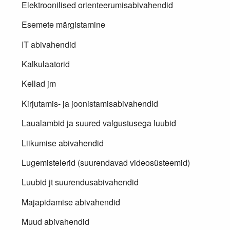
Elektroonilised orienteerumisabivahendid
Esemete märgistamine
IT abivahendid
Kalkulaatorid
Kellad jm
Kirjutamis- ja joonistamisabivahendid
Laualambid ja suured valgustusega luubid
Liikumise abivahendid
Lugemistelerid (suurendavad videosüsteemid)
Luubid jt suurendusabivahendid
Majapidamise abivahendid
Muud abivahendid