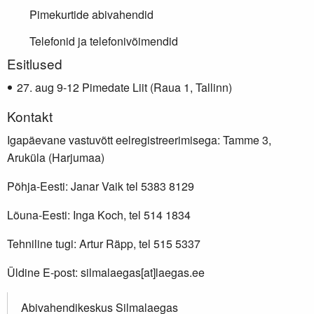
Pimekurtide abivahendid
Telefonid ja telefonivõimendid
Lisainfo
Esitlused
aug 9-12 Pimedate Liit (Raua 1, Tallinn)
Kontakt
Igapäevane vastuvõtt eelregistreerimisega: Tamme 3,
Aruküla (Harjumaa)
Põhja-Eesti: Janar Vaik tel 5383 8129
Lõuna-Eesti: Inga Koch, tel 514 1834
Tehniline tugi: Artur Räpp, tel 515 5337
Üldine E-post: silmalaegas[at]laegas.ee
Abivahendikeskus Silmalaegas