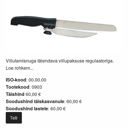
Viilutamisnuga täiendava viilupaksuse regulaatoriga.
Loe rohkem...
ISO-kood
: 00.00.00
Tootekood
: 0903
Täishind
60,00 €
Soodushind täiskasvanule
: 60,00 €
Soodushind lastele
: 60,00 €
Telli