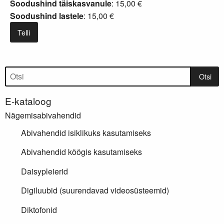
Soodushind täiskasvanule
: 15,00 €
Soodushind lastele
: 15,00 €
Telli
Tootepuu
Otsi
E-kataloog
Nägemisabivahendid
Abivahendid isiklikuks kasutamiseks
Abivahendid köögis kasutamiseks
Daisypleierid
Digiluubid (suurendavad videosüsteemid)
Diktofonid