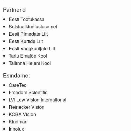
Partnerid
Eesti Töötukassa
Sotsiaalkindlustusamet
Eesti Pimedate Liit
Eesti Kurtide Liit
Eesti Vaegkuuljate Liit
Tartu Emajõe Kool
Tallinna Heleni Kool
Esindame:
CareTec
Freedom Scientific
LVI Low Vision International
Reinecker Vision
KOBA Vision
Kindman
Innolux