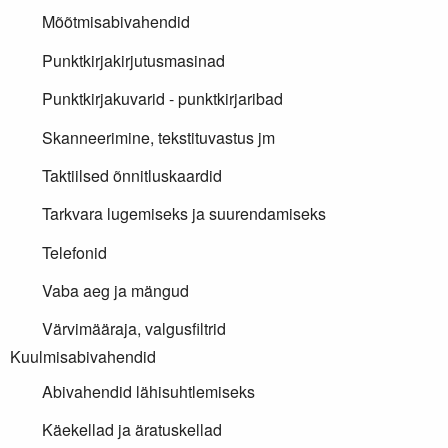
Mõõtmisabivahendid
Punktkirjakirjutusmasinad
Punktkirjakuvarid - punktkirjaribad
Skanneerimine, tekstituvastus jm
Taktiilsed õnnitluskaardid
Tarkvara lugemiseks ja suurendamiseks
Telefonid
Vaba aeg ja mängud
Värvimääraja, valgusfiltrid
Kuulmisabivahendid
Abivahendid lähisuhtlemiseks
Käekellad ja äratuskellad