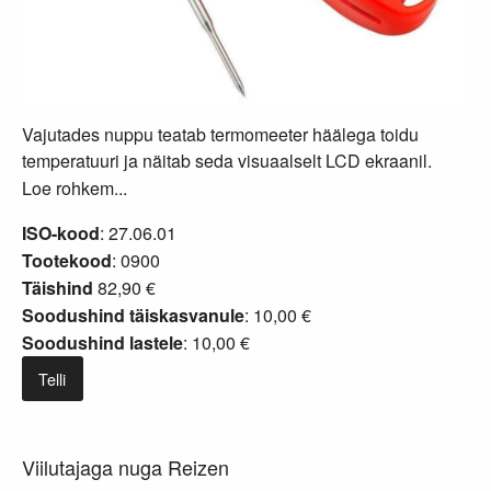
Vajutades nuppu teatab termomeeter häälega toidu
temperatuuri ja näitab seda visuaalselt LCD ekraanil.
Loe rohkem...
ISO-kood
: 27.06.01
Tootekood
: 0900
Täishind
82,90 €
Soodushind täiskasvanule
: 10,00 €
Soodushind lastele
: 10,00 €
Telli
Viilutajaga nuga Reizen