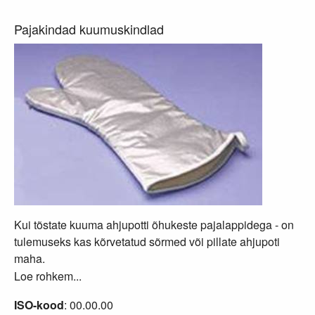
Pajakindad kuumuskindlad
Kui tõstate kuuma ahjupotti õhukeste pajalappidega - on
tulemuseks kas kõrvetatud sõrmed või pillate ahjupoti
maha.
Loe rohkem...
ISO-kood
: 00.00.00