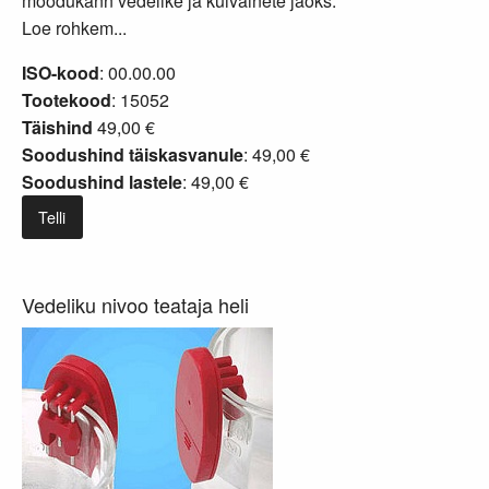
mõõdukann vedelike ja kuivainete jaoks.
Loe rohkem...
ISO-kood
: 00.00.00
Tootekood
: 15052
Täishind
49,00 €
Soodushind täiskasvanule
: 49,00 €
Soodushind lastele
: 49,00 €
Telli
Vedeliku nivoo teataja heli