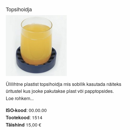
Topsihoidja
Ülilihtne plastist topsihoidja mis sobilik kasutada näiteks
üritustel kus jooke pakutakse plast või papptopsides.
Loe rohkem...
ISO-kood
: 00.00.00
Tootekood
: 1514
Täishind
15,00 €