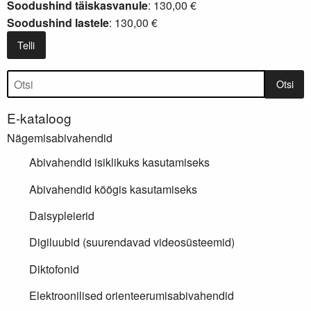
Soodushind täiskasvanule
: 130,00 €
Soodushind lastele
: 130,00 €
Telli
Tootepuu
Otsi
E-kataloog
Nägemisabivahendid
Abivahendid isiklikuks kasutamiseks
Abivahendid köögis kasutamiseks
Daisypleierid
Digiluubid (suurendavad videosüsteemid)
Diktofonid
Elektroonilised orienteerumisabivahendid