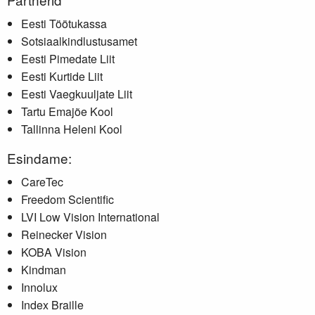
Eesti Töötukassa
Sotsiaalkindlustusamet
Eesti Pimedate Liit
Eesti Kurtide Liit
Eesti Vaegkuuljate Liit
Tartu Emajõe Kool
Tallinna Heleni Kool
Esindame:
CareTec
Freedom Scientific
LVI Low Vision International
Reinecker Vision
KOBA Vision
Kindman
Innolux
Index Braille