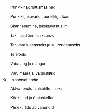
Punktkirjakirjutusmasinad
Punktkirjakuvarid - punktkirjaribad
Skanneerimine, tekstituvastus jm
Taktiilsed õnnitluskaardid
Tarkvara lugemiseks ja suurendamiseks
Telefonid
Vaba aeg ja mängud
Värvimääraja, valgusfiltrid
Kuulmisabivahendid
Abivahendid lähisuhtlemiseks
Käekellad ja äratuskellad
Pimekurtide abivahendid