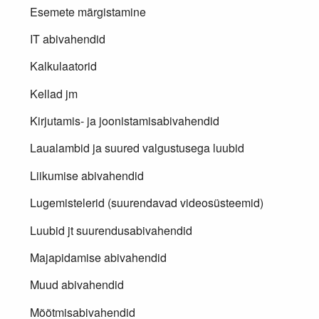
Esemete märgistamine
IT abivahendid
Kalkulaatorid
Kellad jm
Kirjutamis- ja joonistamisabivahendid
Laualambid ja suured valgustusega luubid
Liikumise abivahendid
Lugemistelerid (suurendavad videosüsteemid)
Luubid jt suurendusabivahendid
Majapidamise abivahendid
Muud abivahendid
Mõõtmisabivahendid