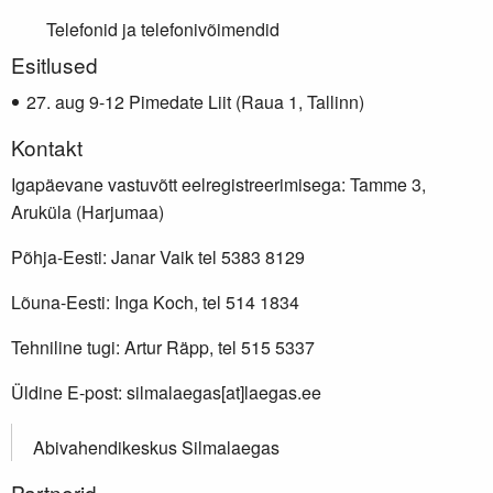
Telefonid ja telefonivõimendid
Lisainfo
Esitlused
aug 9-12 Pimedate Liit (Raua 1, Tallinn)
Kontakt
Igapäevane vastuvõtt eelregistreerimisega: Tamme 3,
Aruküla (Harjumaa)
Põhja-Eesti: Janar Vaik tel 5383 8129
Lõuna-Eesti: Inga Koch, tel 514 1834
Tehniline tugi: Artur Räpp, tel 515 5337
Üldine E-post: silmalaegas[at]laegas.ee
Abivahendikeskus Silmalaegas
Partnerid