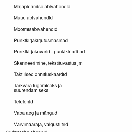
Majapidamise abivahendid
Muud abivahendid
Mõõtmisabivahendid
Punktkirjakirjutusmasinad
Punktkirjakuvarid - punktkirjaribad
Skanneerimine, tekstituvastus jm
Taktiilsed õnnitluskaardid
Tarkvara lugemiseks ja
suurendamiseks
Telefonid
Vaba aeg ja mängud
Värvimääraja, valgusfiltrid