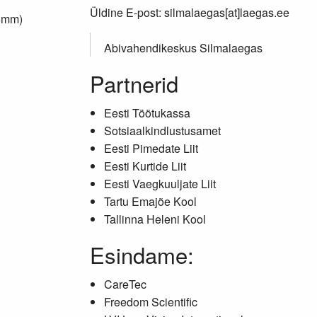
Üldine E-post: silmalaegas[at]laegas.ee
75mm)
Abivahendikeskus Silmalaegas
Partnerid
Eesti Töötukassa
Sotsiaalkindlustusamet
Eesti Pimedate Liit
Eesti Kurtide Liit
Eesti Vaegkuuljate Liit
Tartu Emajõe Kool
Tallinna Heleni Kool
Esindame:
CareTec
Freedom Scientific