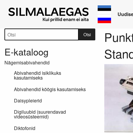
Uudis
Tootepuu
Punkt
Otsi
E-kataloog
Stand
Nägemisabivahendid
Abivahendid isiklikuks
kasutamiseks
Abivahendid köögis kasutamiseks
Daisypleierid
Digiluubid (suurendavad
videosüsteemid)
Diktofonid