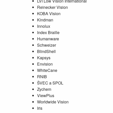
LVI Low Vision International
Reinecker Vision
KOBA Vision
Kindman
Innolux
Index Braille
Humanware
Schweizer
BlindShell
Kapsys
Envision
WhiteCane
RNIB
ŠVEC a SPOL
Zychem
ViewPlus
Worldwide Vision
Iris