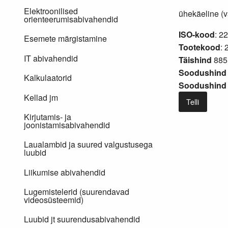
Elektroonilised
ühekäeline (v
orienteerumisabivahendid
ISO-kood
: 2
Esemete märgistamine
Tootekood
: 
IT abivahendid
Täishind
885
Soodushind 
Kalkulaatorid
Soodushind 
Kellad jm
Telli
Kirjutamis- ja
joonistamisabivahendid
Laualambid ja suured valgustusega
luubid
Liikumise abivahendid
Lugemistelerid (suurendavad
videosüsteemid)
Luubid jt suurendusabivahendid