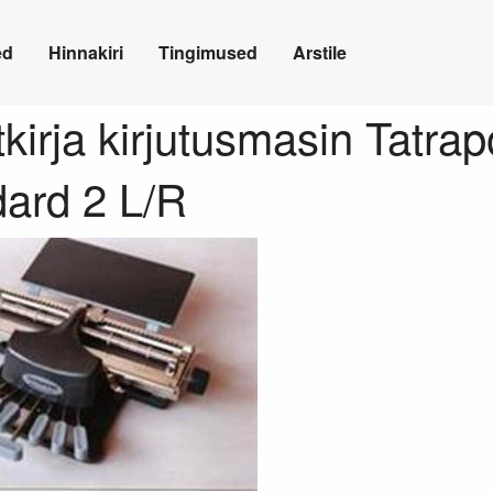
ed
Hinnakiri
Tingimused
Arstile
kirja kirjutusmasin Tatrap
ard 2 L/R