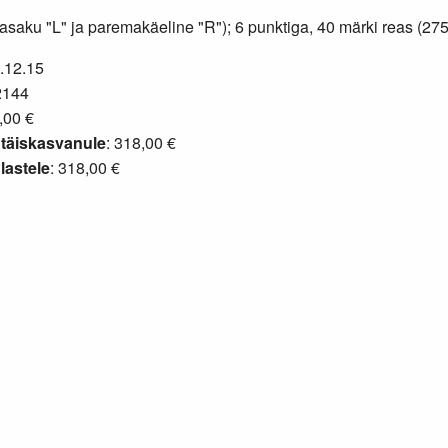
asaku "L" ja paremakäeline "R"); 6 punktiga, 40 märki reas (2
2.12.15
2144
,00 €
täiskasvanule
: 318,00 €
lastele
: 318,00 €