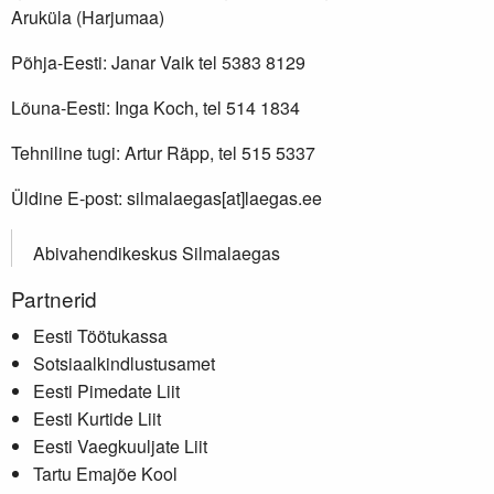
Aruküla (Harjumaa)
Põhja-Eesti: Janar Vaik tel 5383 8129
Lõuna-Eesti: Inga Koch, tel 514 1834
Tehniline tugi: Artur Räpp, tel 515 5337
Üldine E-post: silmalaegas[at]laegas.ee
Abivahendikeskus Silmalaegas
Partnerid
Eesti Töötukassa
Sotsiaalkindlustusamet
Eesti Pimedate Liit
Eesti Kurtide Liit
Eesti Vaegkuuljate Liit
Tartu Emajõe Kool