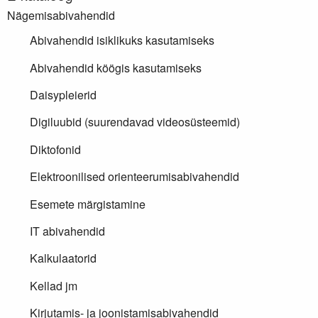
Nägemisabivahendid
Abivahendid isiklikuks kasutamiseks
Abivahendid köögis kasutamiseks
Daisypleierid
Digiluubid (suurendavad videosüsteemid)
Diktofonid
Elektroonilised orienteerumisabivahendid
Esemete märgistamine
IT abivahendid
Kalkulaatorid
Kellad jm
Kirjutamis- ja joonistamisabivahendid