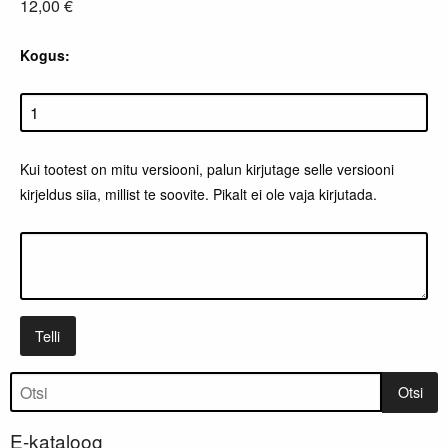
12,00 €
Kogus:
Kui tootest on mitu versiooni, palun kirjutage selle versiooni
kirjeldus siia, millist te soovite. Pikalt ei ole vaja kirjutada.
Telli
Tootepuu
Otsi
E-kataloog