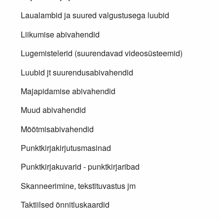
Laualambid ja suured valgustusega luubid
Liikumise abivahendid
Lugemistelerid (suurendavad videosüsteemid)
Luubid jt suurendusabivahendid
Majapidamise abivahendid
Muud abivahendid
Mõõtmisabivahendid
Punktkirjakirjutusmasinad
Punktkirjakuvarid - punktkirjaribad
Skanneerimine, tekstituvastus jm
Taktiilsed õnnitluskaardid