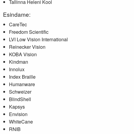
Tallinna Heleni Kool
Esindame:
CareTec
Freedom Scientific
LVI Low Vision International
Reinecker Vision
KOBA Vision
Kindman
Innolux
Index Braille
Humanware
Schweizer
BlindShell
Kapsys
Envision
WhiteCane
RNIB