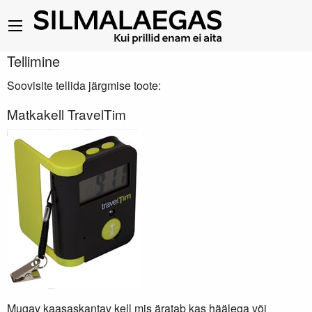
Tellimine
Soovisite tellida järgmise toote:
Matkakell TravelTim
Mugav kaasaskantav kell mis äratab kas häälega või