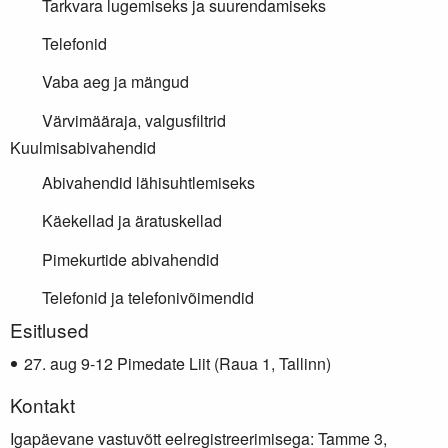
Tarkvara lugemiseks ja suurendamiseks
Telefonid
Vaba aeg ja mängud
Värvimääraja, valgusfiltrid
Kuulmisabivahendid
Abivahendid lähisuhtlemiseks
Käekellad ja äratuskellad
Pimekurtide abivahendid
Telefonid ja telefonivõimendid
Lisainfo
Esitlused
aug 9-12 Pimedate Liit (Raua 1, Tallinn)
Kontakt
Igapäevane vastuvõtt eelregistreerimisega: Tamme 3,