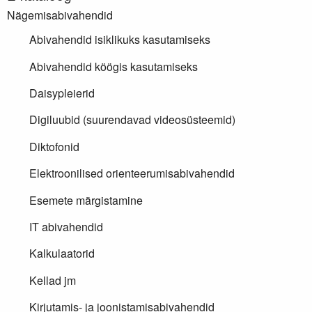
Nägemisabivahendid
Abivahendid isiklikuks kasutamiseks
Abivahendid köögis kasutamiseks
Daisypleierid
Digiluubid (suurendavad videosüsteemid)
Diktofonid
Elektroonilised orienteerumisabivahendid
Esemete märgistamine
IT abivahendid
Kalkulaatorid
Kellad jm
Kirjutamis- ja joonistamisabivahendid