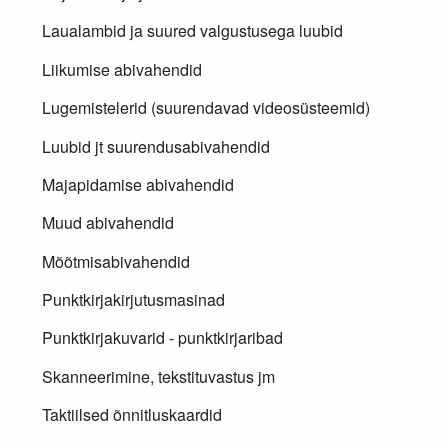
Laualambid ja suured valgustusega luubid
Liikumise abivahendid
Lugemistelerid (suurendavad videosüsteemid)
Luubid jt suurendusabivahendid
Majapidamise abivahendid
Muud abivahendid
Mõõtmisabivahendid
Punktkirjakirjutusmasinad
Punktkirjakuvarid - punktkirjaribad
Skanneerimine, tekstituvastus jm
Taktiilsed õnnitluskaardid