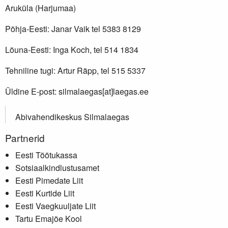
Aruküla (Harjumaa)
Põhja-Eesti: Janar Vaik tel 5383 8129
Lõuna-Eesti: Inga Koch, tel 514 1834
Tehniline tugi: Artur Räpp, tel 515 5337
Üldine E-post: silmalaegas[at]laegas.ee
Abivahendikeskus Silmalaegas
Partnerid
Eesti Töötukassa
Sotsiaalkindlustusamet
Eesti Pimedate Liit
Eesti Kurtide Liit
Eesti Vaegkuuljate Liit
Tartu Emajõe Kool