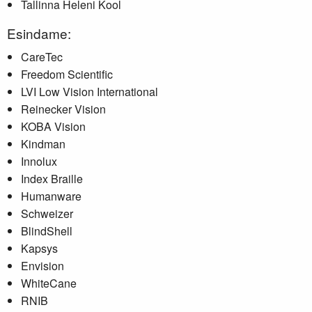
Tallinna Heleni Kool
Esindame:
CareTec
Freedom Scientific
LVI Low Vision International
Reinecker Vision
KOBA Vision
Kindman
Innolux
Index Braille
Humanware
Schweizer
BlindShell
Kapsys
Envision
WhiteCane
RNIB