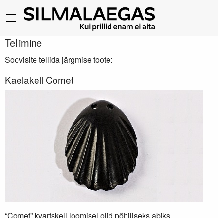
Tellimine
Soovisite tellida järgmise toote:
Kaelakell Comet
“Comet” kvartskell loomisel olid põhiliseks abiks