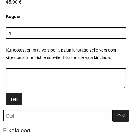
45,00 €
Kogus:
Kui tootest on mitu versiooni, palun kirjutage selle versiooni
kirjeldus siia, millist te soovite. Pikalt ei ole vaja kirjutada.
Telli
Tootepuu
Otsi
E-kataloog