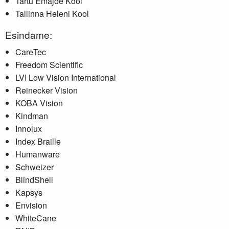
Tartu Emajõe Kool
Tallinna Heleni Kool
Esindame:
CareTec
Freedom Scientific
LVI Low Vision International
Reinecker Vision
KOBA Vision
Kindman
Innolux
Index Braille
Humanware
Schweizer
BlindShell
Kapsys
Envision
WhiteCane