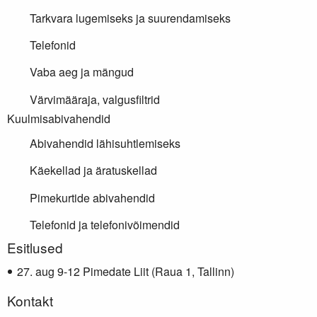
Tarkvara lugemiseks ja suurendamiseks
Telefonid
Vaba aeg ja mängud
Värvimääraja, valgusfiltrid
Kuulmisabivahendid
Abivahendid lähisuhtlemiseks
Käekellad ja äratuskellad
Pimekurtide abivahendid
Telefonid ja telefonivõimendid
Lisainfo
Esitlused
aug 9-12 Pimedate Liit (Raua 1, Tallinn)
Kontakt