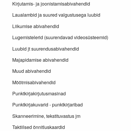
Kirjutamis- ja joonistamisabivahendid
Laualambid ja suured valgustusega luubid
Liikumise abivahendid
Lugemistelerid (suurendavad videosüsteemid)
Luubid jt suurendusabivahendid
Majapidamise abivahendid
Muud abivahendid
Mõõtmisabivahendid
Punktkirjakirjutusmasinad
Punktkirjakuvarid - punktkirjaribad
Skanneerimine, tekstituvastus jm
Taktiilsed õnnitluskaardid