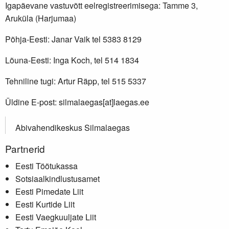
Igapäevane vastuvõtt eelregistreerimisega: Tamme 3,
Aruküla (Harjumaa)
Põhja-Eesti: Janar Vaik tel 5383 8129
Lõuna-Eesti: Inga Koch, tel 514 1834
Tehniline tugi: Artur Räpp, tel 515 5337
Üldine E-post: silmalaegas[at]laegas.ee
Abivahendikeskus Silmalaegas
Partnerid
Eesti Töötukassa
Sotsiaalkindlustusamet
Eesti Pimedate Liit
Eesti Kurtide Liit
Eesti Vaegkuuljate Liit