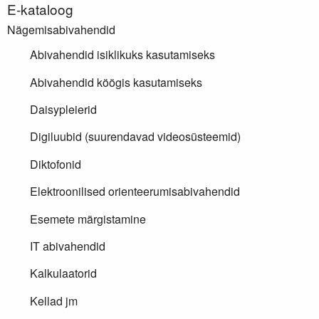
E-kataloog
Nägemisabivahendid
Abivahendid isiklikuks kasutamiseks
Abivahendid köögis kasutamiseks
Daisypleierid
Digiluubid (suurendavad videosüsteemid)
Diktofonid
Elektroonilised orienteerumisabivahendid
Esemete märgistamine
IT abivahendid
Kalkulaatorid
Kellad jm